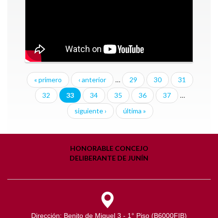
« primero
‹ anterior
…
29
30
31
32
33
34
35
36
37
…
siguiente ›
última »
HONORABLE CONCEJO
DELIBERANTE DE JUNÍN
Dirección: Benito de Miguel 3 - 1° Piso (B6000FIB)