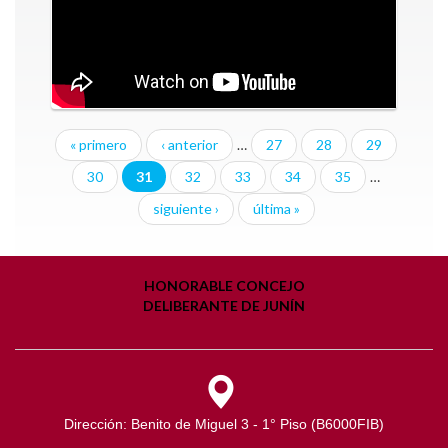
« primero
‹ anterior
…
27
28
29
30
31
32
33
34
35
…
siguiente ›
última »
HONORABLE CONCEJO
DELIBERANTE DE JUNÍN
Dirección: Benito de Miguel 3 - 1° Piso (B6000FIB)