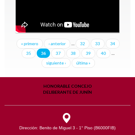
« primero
‹ anterior
…
32
33
34
35
36
37
38
39
40
…
siguiente ›
última »
HONORABLE CONCEJO
DELIBERANTE DE JUNÍN
Dirección: Benito de Miguel 3 - 1° Piso (B6000FIB)