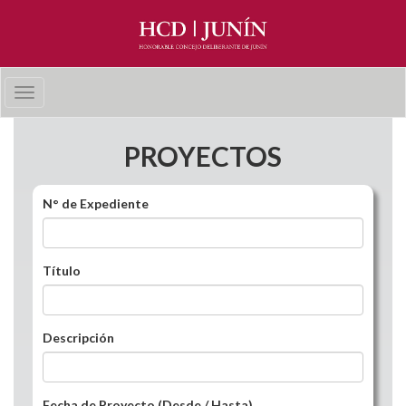
Pasar al contenido principal
Toggle
navigation
PROYECTOS
N° de Expediente
Título
Descripción
Fecha de Proyecto (Desde / Hasta)