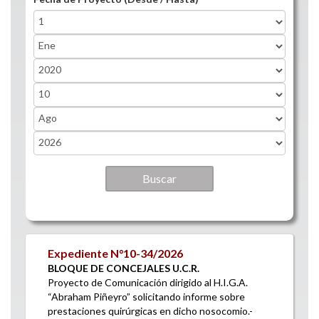
Fecha de Proyecto (Desde / Hasta)
Day
Month
Year
Fecha de Proyecto (Desde / Hasta)
Day
Month
Year
Expediente N°10-34/2026
BLOQUE DE CONCEJALES U.C.R.
Proyecto de Comunicación dirigido al H.I.G.A.
“Abraham Piñeyro” solicitando informe sobre
prestaciones quirúrgicas en dicho nosocomio.-