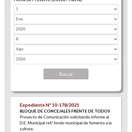
Fecha de Proyecto (Desde / Hasta)
Day
Month
Year
Fecha de Proyecto (Desde / Hasta)
Day
Month
Year
Expediente N° 10-178/2021
BLOQUE DE CONCEJALES FRENTE DE TODOS
Proyecto de Comunicación solicitando informe al
D.E. Municipal ref/ fondo municipal de fomento a la
cultura.