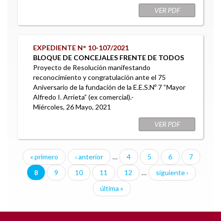
VER PDF
EXPEDIENTE N° 10-107/2021
BLOQUE DE CONCEJALES FRENTE DE TODOS
Proyecto de Resolución manifestando
reconocimiento y congratulación ante el 75
Aniversario de la fundación de la E.E.S.Nº 7 “Mayor
Alfredo I. Arrieta” (ex comercial).-
Miércoles, 26 Mayo, 2021
VER PDF
« primero
‹ anterior
…
4
5
6
7
Páginas
8
9
10
11
12
…
siguiente ›
última »