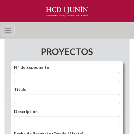
Pasar al contenido principal
Toggle
navigation
PROYECTOS
N° de Expediente
Título
Descripción
Fecha de Proyecto (Desde / Hasta)