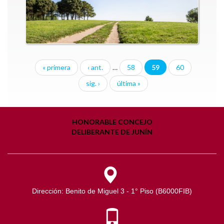
« primera
‹ ant.
…
58
59
60
sig. ›
última »
HONORABLE CONCEJO
DELIBERANTE DE JUNÍN
Dirección: Benito de Miguel 3 - 1° Piso (B6000FIB)