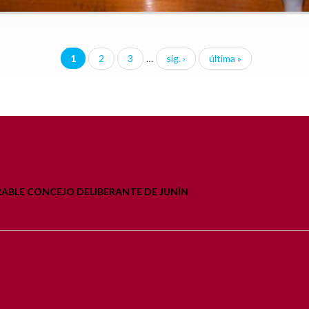
1
2
3
…
sig. ›
última »
BLE CONCEJO DELIBERANTE DE JUNÍN