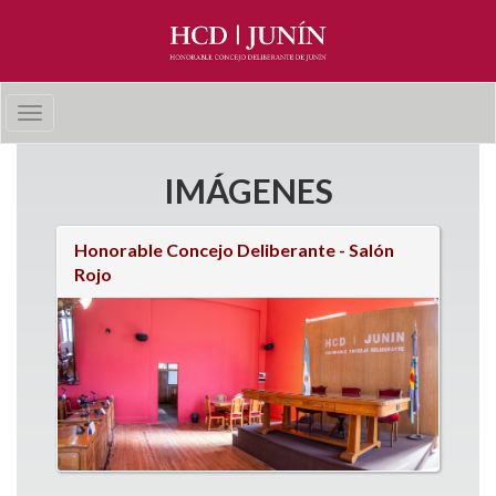
Pasar al contenido principal
Toggle
navigation
IMÁGENES
Honorable Concejo Deliberante - Salón
Páginas
Rojo