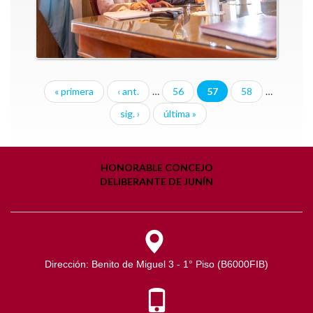
« primera
‹ ant.
…
56
57
58
…
sig. ›
última »
HONORABLE CONCEJO
DELIBERANTE DE JUNÍN
Dirección: Benito de Miguel 3 - 1° Piso (B6000FIB)