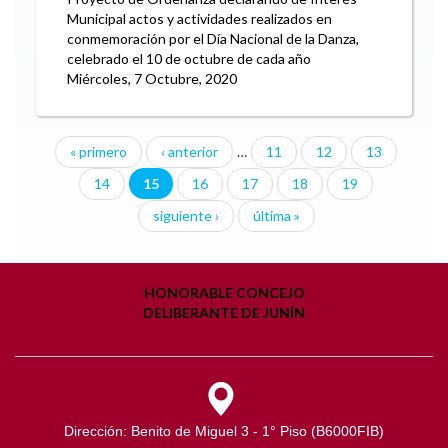
Municipal actos y actividades realizados en
conmemoración por el Día Nacional de la Danza,
celebrado el 10 de octubre de cada año
Miércoles, 7 Octubre, 2020
« primero
‹ anterior
…
11
12
13
Páginas
14
15
16
17
18
19
siguiente ›
última »
HONORABLE CONCEJO
DELIBERANTE DE JUNÍN
Dirección: Benito de Miguel 3 - 1° Piso (B6000FIB)