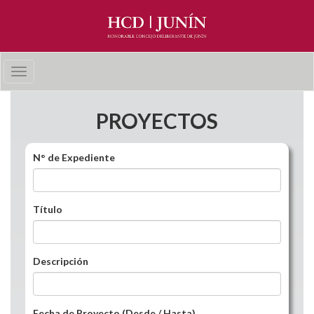
Pasar al contenido principal
Toggle
navigation
PROYECTOS
N° de Expediente
Título
Descripción
Fecha de Proyecto (Desde / Hasta)