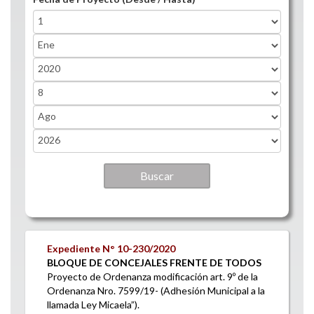
Fecha de Proyecto (Desde / Hasta)
Day
Month
Year
Fecha de Proyecto (Desde / Hasta)
Day
Month
Year
Expediente N°
10-230/2020
BLOQUE DE CONCEJALES FRENTE DE TODOS
Proyecto de Ordenanza modificación art. 9º de la
Ordenanza Nro. 7599/19- (Adhesión Municipal a la
llamada Ley Micaela”).