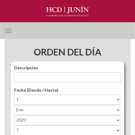
Pasar al contenido principal
Toggle
navigation
ORDEN DEL DÍA
Descripción
Fecha (Desde / Hasta)
Fecha (Desde / Hasta)
Day
Month
Year
Fecha (Desde / Hasta)
Day