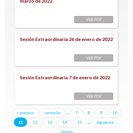
marzo de 2022
VER PDF
Sesión Extraordinaria 26 de enero de 2022
VER PDF
Sesión Extraordinaria 7 de enero de 2022
VER PDF
« primero
‹ anterior
…
7
8
9
10
Páginas
11
12
13
14
15
…
siguiente ›
última »